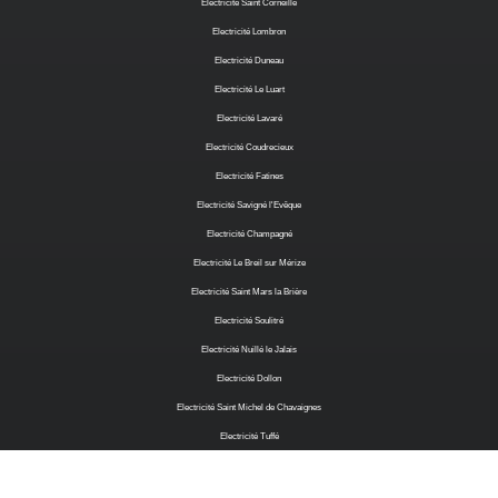
Electricité Saint Corneille
Electricité Lombron
Electricité Duneau
Electricité Le Luart
Electricité Lavaré
Electricité Coudrecieux
Electricité Fatines
Electricité Savigné l'Evêque
Electricité Champagné
Electricité Le Breil sur Mérize
Electricité Saint Mars la Brière
Electricité Soulitré
Electricité Nuillé le Jalais
Electricité Dollon
Electricité Saint Michel de Chavaignes
Electricité Tuffé