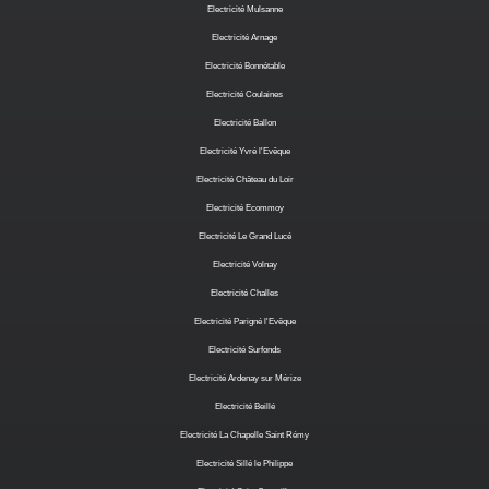
Electricité Mulsanne
Electricité Arnage
Electricité Bonnétable
Electricité Coulaines
Electricité Ballon
Electricité Yvré l'Evêque
Electricité Château du Loir
Electricité Ecommoy
Electricité Le Grand Lucé
Electricité Volnay
Electricité Challes
Electricité Parigné l'Evêque
Electricité Surfonds
Electricité Ardenay sur Mérize
Electricité Beillé
Electricité La Chapelle Saint Rémy
Electricité Sillé le Philippe