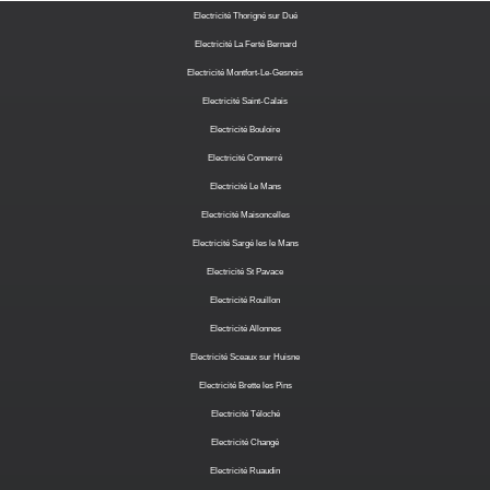
Electricité Thorigné sur Dué
Electricité La Ferté Bernard
Electricité Montfort-Le-Gesnois
Electricité Saint-Calais
Electricité Bouloire
Electricité Connerré
Electricité Le Mans
Electricité Maisoncelles
Electricité Sargé les le Mans
Electricité St Pavace
Electricité Rouillon
Electricité Allonnes
Electricité Sceaux sur Huisne
Electricité Brette les Pins
Electricité Téloché
Electricité Changé
Electricité Ruaudin