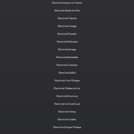
Electricité Sceaux sur Huisne
Electricité Brette les Pins
Electricité Téloché
Electricité Changé
Electricité Ruaudin
Electricité Mulsanne
Electricité Arnage
Electricité Bonnétable
Electricité Coulaines
Electricité Ballon
Electricité Yvré l'Evêque
Electricité Château du Loir
Electricité Ecommoy
Electricité Le Grand Lucé
Electricité Volnay
Electricité Challes
Electricité Parigné l'Evêque