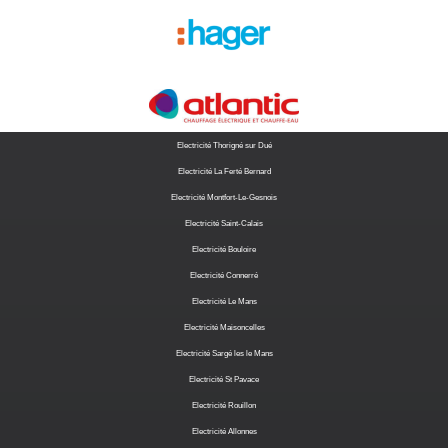
Electricité Thorigné sur Dué
Electricité La Ferté Bernard
Electricité Montfort-Le-Gesnois
Electricité Saint-Calais
Electricité Bouloire
Electricité Connerré
Electricité Le Mans
Electricité Maisoncelles
Electricité Sargé les le Mans
Electricité St Pavace
Electricité Rouillon
Electricité Allonnes