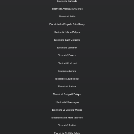
Electricité Surfonds
Electricité Ardenay sur Mérize
Electricité Beillé
Electricité La Chapelle Saint Rémy
Electricité Sillé le Philippe
Electricité Saint Corneille
Electricité Lombron
Electricité Duneau
Electricité Le Luart
Electricité Lavaré
Electricité Coudrecieux
Electricité Fatines
Electricité Savigné l'Evêque
Electricité Champagné
Electricité Le Breil sur Mérize
Electricité Saint Mars la Brière
Electricité Soulitré
Electricité Nuillé le Jalais